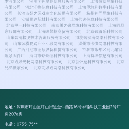
术有限公司
湖南卡神皇朝信息服务有限公司
上海骏堡网络科技
有限公司
河北汇搜信息科技有限公司
上海厚敢利数字科技有限
公司
长治市梨之园戏曲文化传播有限公司
杭州神同网络科技有
限公司
安徽鹏达新材料有限公司
上海代速信息科技有限公司
北京甲一科技有限公司
南京川之锐网络科技有限公司
上海阿旦
东服饰有限公司
上海峰麟榕商贸有限公司
北京钱得乐科技公司
山东碧清检测技术咨询服务有限公司
潍坊铸源海网络科技有限公
司
山东纵横易购产业互联网有限公司
温州市卡快网络科技有限
公司
广西河池市德顺设备租赁有限公司
邯郸市永年区河北铺源
隍紧固件厂
海口市铭锦俪科技有限公司
上海持坤信息有限公司
北京通鼎光扬网络科技有限公司
北京新怀意科技有限公司
北京
兄弟搬家公司
北京高鼎通网络科技有限公司
地址：深圳市坪山区坪山街道金牛西路16号华瀚科技工业园2号厂
房207a房
电话：0755-75**