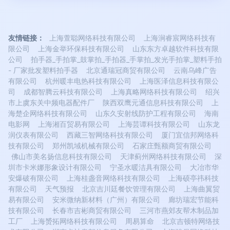
友情链接：
上海萱聪网络科技有限公司
上海涧睿宸网络科技有
限公司
上海金举环保科技有限公司
山东东方卓越软件科技有限
公司
拍手器_手拍掌_鼓掌拍_手拍器_手掌拍_发光手拍掌_塑料手拍
- 厂家批发塑料拍手器
北京通瑞冠商贸有限公司
云南乌峰广告
有限公司
杭州暖丰电热科技有限公司
上海医泽信息科技有限公
司
成都智腾云科技有限公司
上海真略网络科技有限公司
绍兴
市上虞东关中频电器配件厂
陕西双鹰元通信息科技有限公司
上
海楚企网络科技有限公司
山东久安射线防护工程有限公司
海南
电影网
上海湘百贸易有限公司
上海芸谭科技有限公司
山东龙
润仪表有限公司
西藏三智网络科技有限公司
厦门宜信邦网络科
技有限公司
郑州凯域机械有限公司
石家庄甄额商贸有限公司
佛山市美名扬信息科技有限公司
天津蓟州网络科技有限公司
深
圳市卡米娜形象设计有限公司
宁圣水暖洁具有限公司
大冶市华
安爆破有限公司
上海桂盏音网络科技有限公司
上海硕亭祎科技
有限公司
天气预报
北京吉川廷餐饮管理有限公司
上海曲翼贸
易有限公司
安米微纳新材料（广州）有限公司
廊坊瑞宏节能科
技有限公司
长春市吉彬商贸有限公司
三河市燕郊友帮木制品加
工厂
上海赟拓网络科技有限公司
周易算命
北京吉顿特网络技