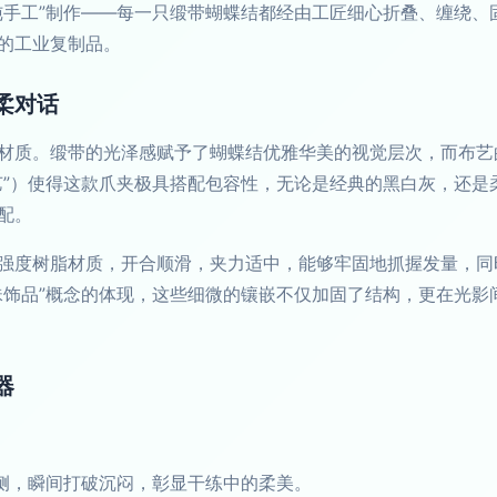
纯手工”制作——每一只缎带蝴蝶结都经由工匠细心折叠、缠绕、
的工业复制品。
柔对话
材质。缎带的光泽感赋予了蝴蝶结优雅华美的视觉层次，而布艺
艺”）使得这款爪夹极具搭配包容性，无论是经典的黑白灰，还是
配。
强度树脂材质，开合顺滑，夹力适中，能够牢固地抓握发量，同
珠饰品”概念的体现，这些细微的镶嵌不仅加固了结构，更在光影
器
侧，瞬间打破沉闷，彰显干练中的柔美。